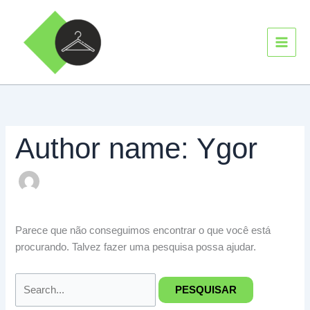
Ir
Pesquisar
MAIN
para
por:
MEN
o
conteúdo
Author name: Ygor
Parece que não conseguimos encontrar o que você está
procurando. Talvez fazer uma pesquisa possa ajudar.