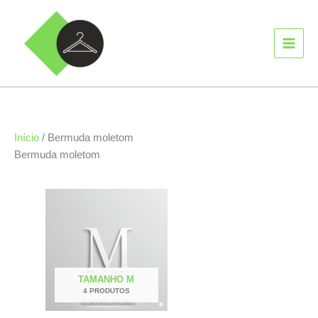
Ir
MAIN
para
MEN
o
conteúdo
Início
/ Bermuda moletom
Bermuda moletom
TAMANHO M
4 PRODUTOS