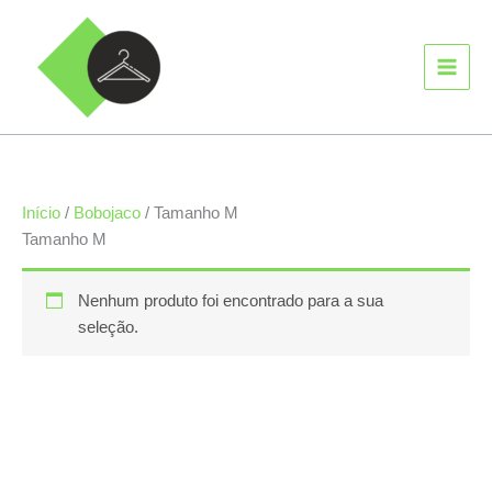
Ir
MAIN
para
MEN
o
conteúdo
Início
/
Bobojaco
/ Tamanho M
Tamanho M
Nenhum produto foi encontrado para a sua
seleção.