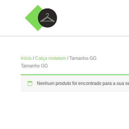
Ir
para
o
conteúdo
Início
/
Calça moletom
/ Tamanho GG
Tamanho GG
Nenhum produto foi encontrado para a sua s