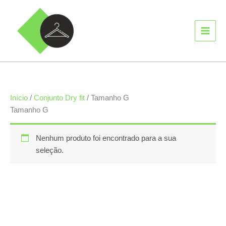
Ir
MAIN
para
MEN
o
conteúdo
Início
/
Conjunto Dry fit
/ Tamanho G
Tamanho G
Nenhum produto foi encontrado para a sua
seleção.