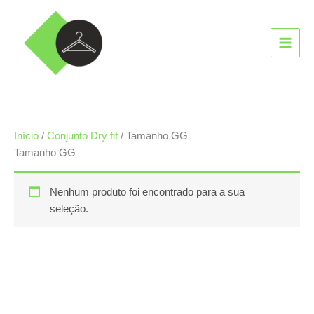
Ir
MAIN
para
MEN
o
conteúdo
Início
/
Conjunto Dry fit
/ Tamanho GG
Tamanho GG
Nenhum produto foi encontrado para a sua
seleção.