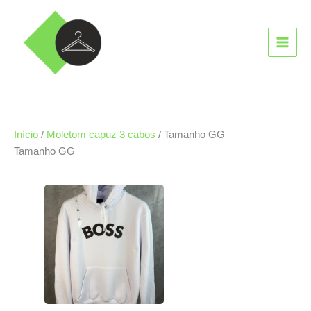
Ir
MAIN
para
MEN
o
conteúdo
Início
/
Moletom capuz 3 cabos
/ Tamanho GG
Tamanho GG