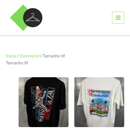
Ir
MAIN
para
MEN
o
conteúdo
Início
/
Oversized
/ Tamanho M
Tamanho M