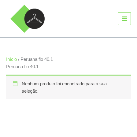
Ir
MAIN
para
MEN
o
conteúdo
Início
/ Peruana fio 40.1
Peruana fio 40.1
Nenhum produto foi encontrado para a sua
seleção.