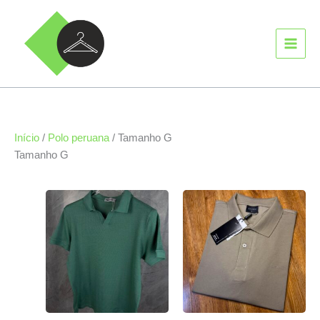
Ir
MAIN
para
MEN
o
conteúdo
Início
/
Polo peruana
/ Tamanho G
Tamanho G