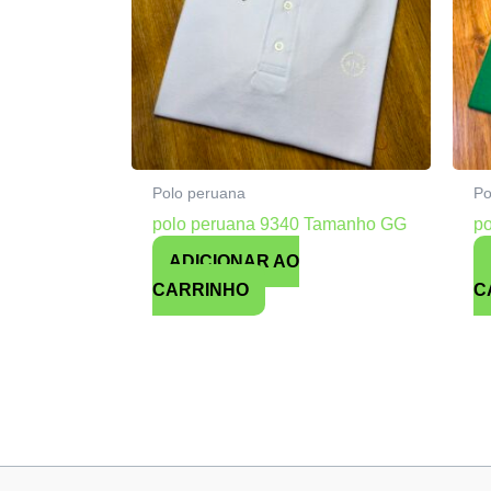
Polo peruana
Po
polo peruana 9340 Tamanho GG
p
ADICIONAR AO
CARRINHO
C