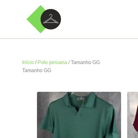
Ir
para
o
conteúdo
Início
/
Polo peruana
/ Tamanho GG
Tamanho GG