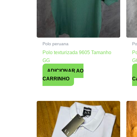
Polo peruana
Po
Polo texturizada 9605 Tamanho
Po
GG
G
ADICIONAR AO
CARRINHO
C