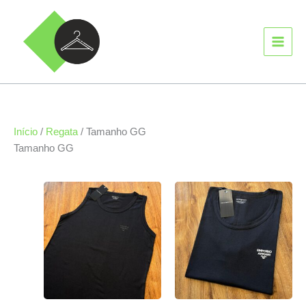
Ir
MAIN
para
MEN
o
conteúdo
Início
/
Regata
/ Tamanho GG
Tamanho GG