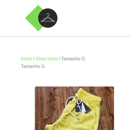
Ir
para
o
conteúdo
Início
/
Short linho
/ Tamanho G
Tamanho G