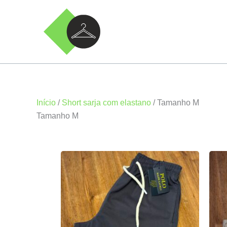
Ir
para
o
conteúdo
Início
/
Short sarja com elastano
/ Tamanho M
Tamanho M