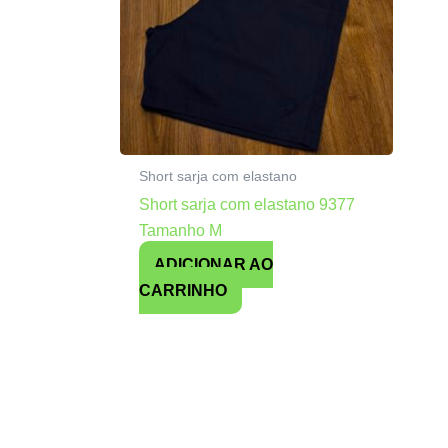
Short sarja com elastano
Short sarja com elastano 9377
Tamanho M
ADICIONAR AO
CARRINHO