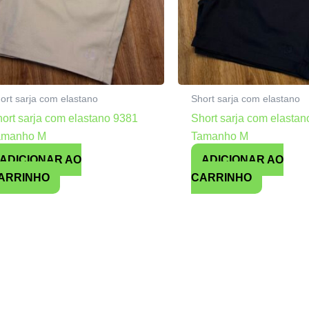
ort sarja com elastano
Short sarja com elastano
ort sarja com elastano 9381
Short sarja com elasta
amanho M
Tamanho M
ADICIONAR AO
ADICIONAR AO
ARRINHO
CARRINHO