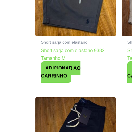
Short sarja com elastano
Sh
Short sarja com elastano 9382
Sh
Tamanho M
T
ADICIONAR AO
CARRINHO
C