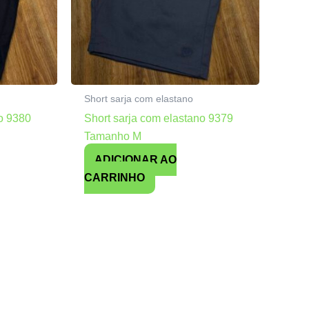
Short sarja com elastano
no 9380
Short sarja com elastano 9379
Tamanho M
ADICIONAR AO
CARRINHO