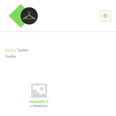
Ir
MAIN
para
MEN
o
conteúdo
Início
/ Suéter
Suéter
TAMANHO P
2 PRODUTOS