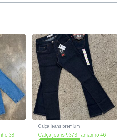
Calça jeans premium
nho 38
Calça jeans 9373 Tamanho 46