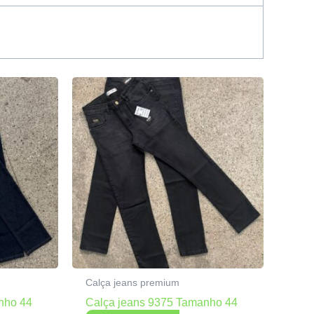
Calça jeans premium
nho 44
Calça jeans 9375 Tamanho 44