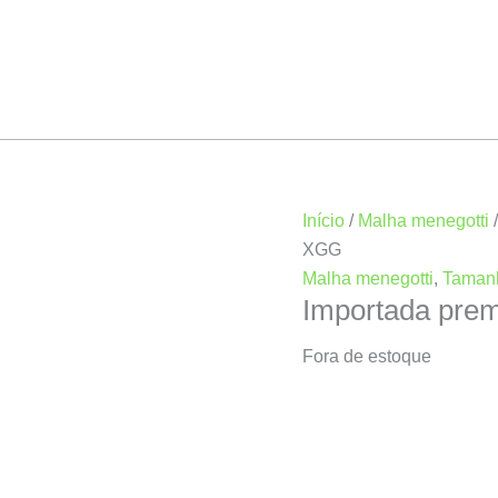
Início
/
Malha menegotti
XGG
Malha menegotti
,
Taman
Importada pr
Fora de estoque