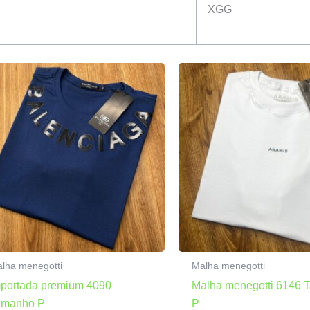
XGG
lha menegotti
Malha menegotti
mportada premium 4090
Malha menegotti 6146
amanho P
P