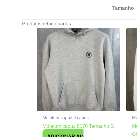
Tamanho
Produtos relacionados
Moletom capuz 3 cabos
Mo
Moletom capuz 8170 Tamanho G
M
G
ADICIONAR AO