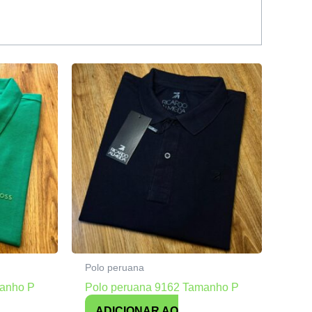
Polo peruana
manho P
Polo peruana 9162 Tamanho P
ADICIONAR AO