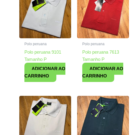
Polo peruana
Polo peruana
Polo peruana 9101
Polo peruana 7613
Tamanho P
Tamanho P
ADICIONAR AO
ADICIONAR AO
CARRINHO
CARRINHO