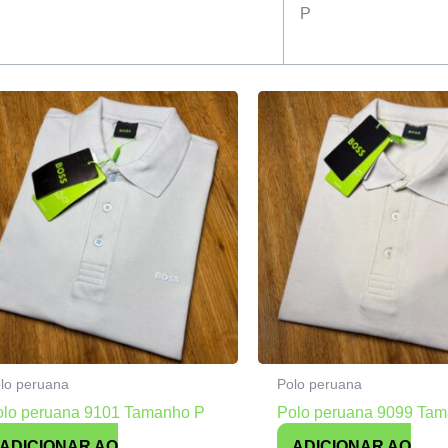
P
lo peruana
Polo peruana
olo peruana 9101 Tamanho P
Polo peruana 9099 Ta
ADICIONAR AO
ADICIONAR AO