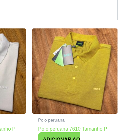
Polo peruana
manho P
Polo peruana 7610 Tamanho P
ADICIONAR AO