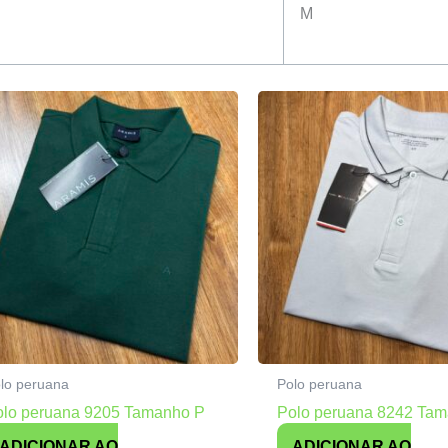
M
lo peruana
Polo peruana
olo peruana 9205 Tamanho P
Polo peruana 8242 Ta
ADICIONAR AO
ADICIONAR AO