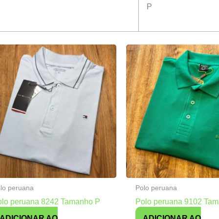
P
lo peruana
Polo peruana
olo peruana 8242 Tamanho P
Polo peruana 9102 Ta
ADICIONAR AO
ADICIONAR AO