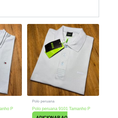
Polo peruana
manho P
Polo peruana 9101 Tamanho P
ADICIONAR AO