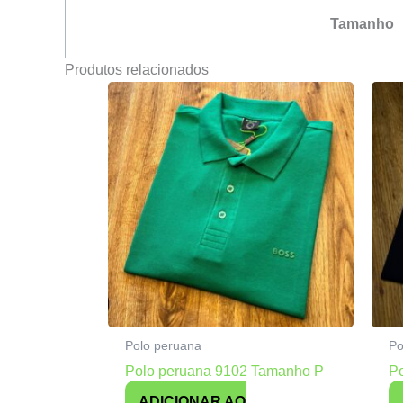
Tamanho
Produtos relacionados
Polo peruana
Po
Polo peruana 9102 Tamanho P
P
ADICIONAR AO