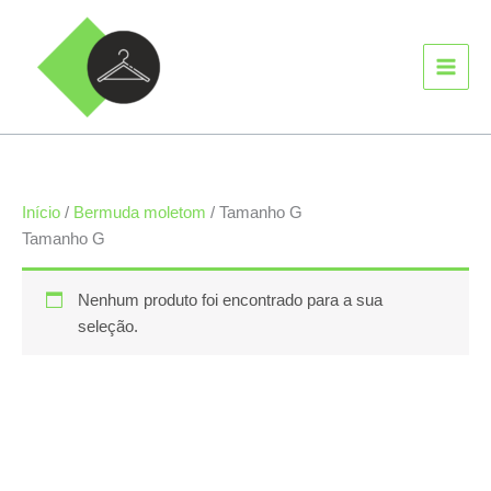
Ir
MAIN
para
MEN
o
conteúdo
Início
/
Bermuda moletom
/ Tamanho G
Tamanho G
Nenhum produto foi encontrado para a sua
seleção.