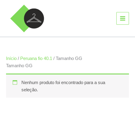
Ir
MAIN
para
MEN
o
conteúdo
Início
/
Peruana fio 40.1
/ Tamanho GG
Tamanho GG
Nenhum produto foi encontrado para a sua
seleção.