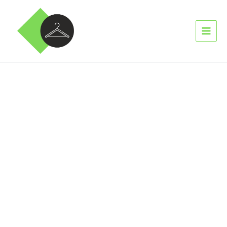
Ir
MAIN
para
MEN
o
conteúdo