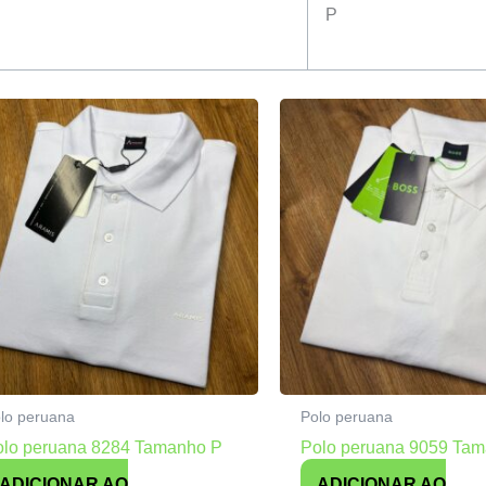
P
lo peruana
Polo peruana
olo peruana 8284 Tamanho P
Polo peruana 9059 Ta
ADICIONAR AO
ADICIONAR AO