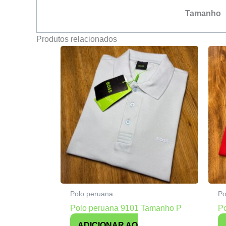
Tamanho
Produtos relacionados
Polo peruana
Po
Polo peruana 9101 Tamanho P
P
ADICIONAR AO