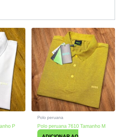
Polo peruana
manho P
Polo peruana 7610 Tamanho M
ADICIONAR AO