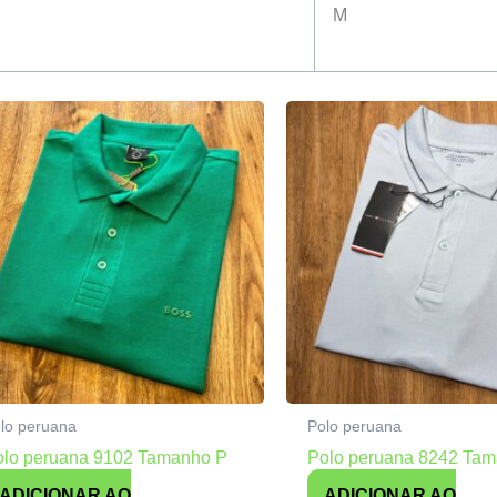
M
lo peruana
Polo peruana
olo peruana 9102 Tamanho P
Polo peruana 8242 Ta
ADICIONAR AO
ADICIONAR AO