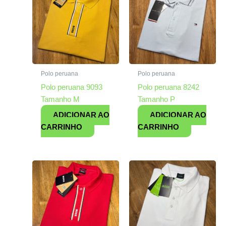
Polo peruana
Polo peruana
Polo peruana 9093
Polo peruana 8242
Tamanho M
Tamanho P
ADICIONAR AO
ADICIONAR AO
CARRINHO
CARRINHO