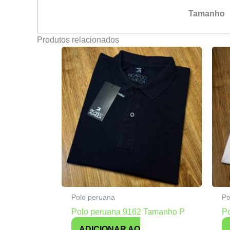
Tamanho
Produtos relacionados
Polo peruana
Po
Polo peruana 9162 Tamanho P
P
ADICIONAR AO