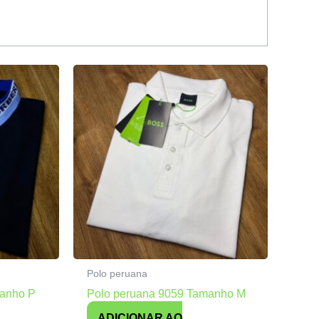
Polo peruana
manho P
Polo peruana 9059 Tamanho M
ADICIONAR AO