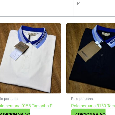
P
lo peruana
Polo peruana
olo peruana 9155 Tamanho P
Polo peruana 9150 Ta
ADICIONAR AO
ADICIONAR AO