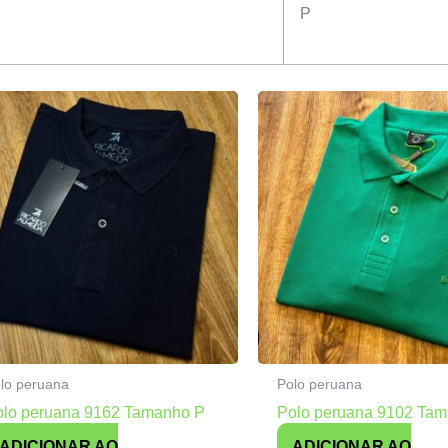
P
lo peruana
Polo peruana
olo peruana 9162 Tamanho P
Polo peruana 9102 Ta
ADICIONAR AO
ADICIONAR AO