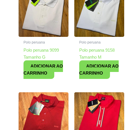
Polo peruana
Polo peruana
Polo peruana 9099
Polo peruana 9158
Tamanho G
Tamanho M
ADICIONAR AO
ADICIONAR AO
CARRINHO
CARRINHO