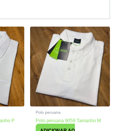
Polo peruana
manho P
Polo peruana 9059 Tamanho M
ADICIONAR AO