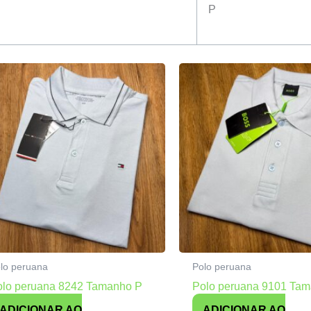
P
lo peruana
Polo peruana
olo peruana 8242 Tamanho P
Polo peruana 9101 Ta
ADICIONAR AO
ADICIONAR AO