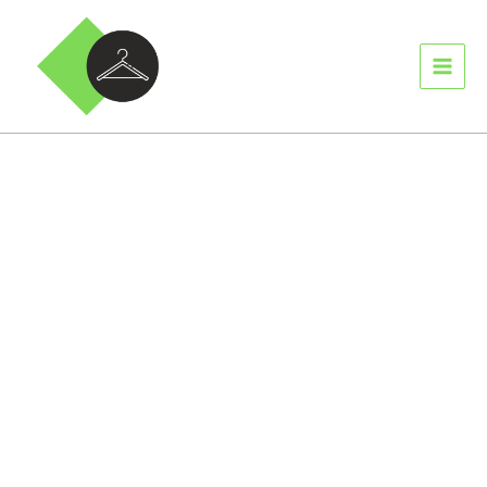
Ir
MAIN
para
MEN
o
conteúdo