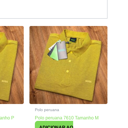
Polo peruana
manho P
Polo peruana 7610 Tamanho M
ADICIONAR AO