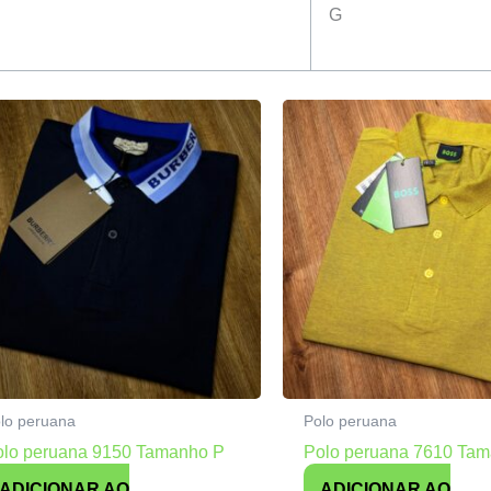
G
lo peruana
Polo peruana
olo peruana 9150 Tamanho P
Polo peruana 7610 Ta
ADICIONAR AO
ADICIONAR AO