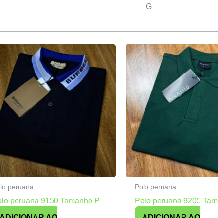
G
lo peruana
Polo peruana
olo peruana 9150 Tamanho P
Polo peruana 9205 Ta
ADICIONAR AO
ADICIONAR AO