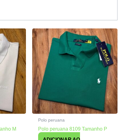
Polo peruana
manho M
Polo peruana 8109 Tamanho P
ADICIONAR AO