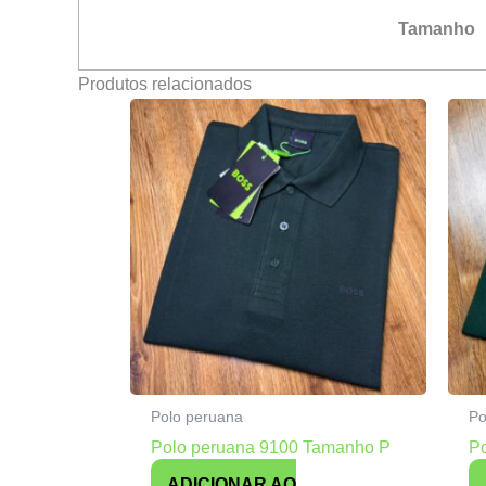
Tamanho
Produtos relacionados
Polo peruana
Po
Polo peruana 9100 Tamanho P
P
ADICIONAR AO